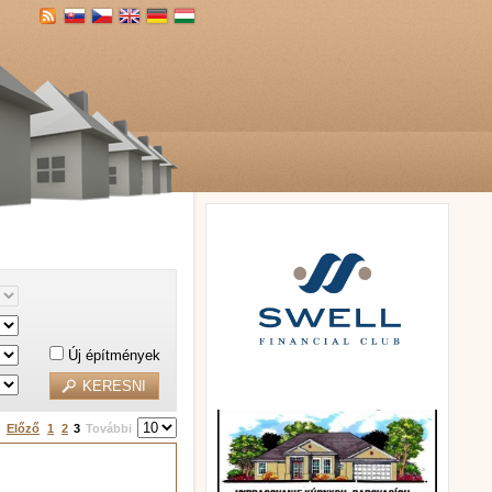
Új építmények
Előző
1
2
3
További