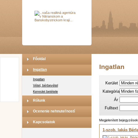
Főoldal
Ingatlan
Ingatlan
Ingatlan
Kerület
Vétel, bérbevétel
Kategória
Kereslet betétele
Ár
Rólunk
Fulltext
Ocenenie nehnuteľností
Megjelenített bejegyzése
Kapcsolatok
1-szob. lakás Bérle