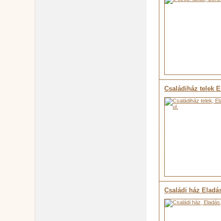
Családiház telek 
Családi ház Eladá