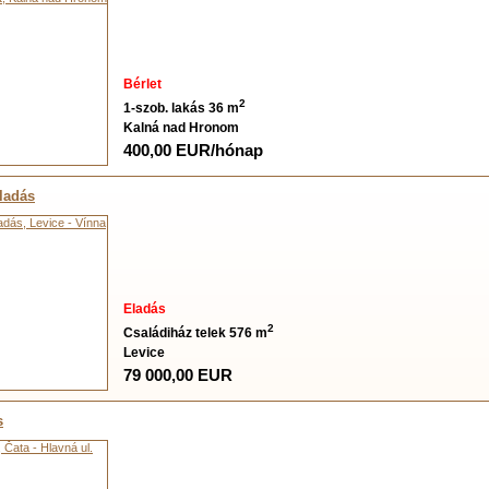
Bérlet
2
1-szob. lakás 36 m
Kalná nad Hronom
400,00 EUR/hónap
Eladás
Eladás
2
Családiház telek 576 m
Levice
79 000,00 EUR
s