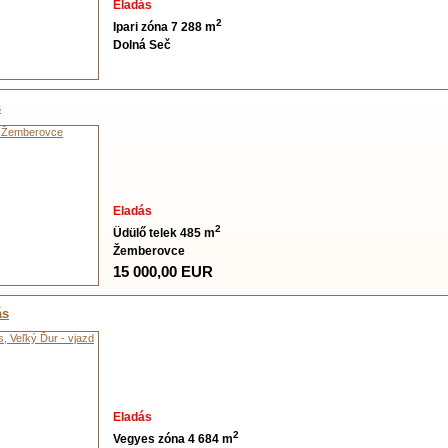
Eladás
2
Ipari zóna 7 288 m
Dolná Seč
s
Eladás
2
Üdülő telek 485 m
Žemberovce
15 000,00 EUR
ás
Eladás
2
Vegyes zóna 4 684 m