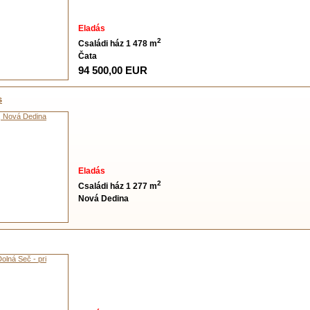
Eladás
2
Családi ház 1 478 m
Čata
94 500,00 EUR
s
Eladás
2
Családi ház 1 277 m
Nová Dedina