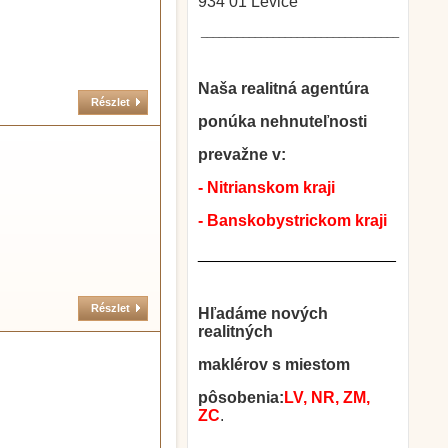
934 01 Levice
_________________________________
Naša realitná agentúra
Részlet
ponúka nehnuteľnosti
prevažne v:
- Nitrianskom kraji
- Banskobystrickom kraji
______________________
Részlet
Hľadáme nových
realitných
maklérov s miestom
pôsobenia:
LV, NR, ZM,
ZC
.