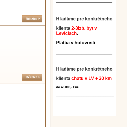
______________________
Hľadáme pre konkrétneho
Részlet
klienta
2-3izb. byt v
Leviciach
.
Platba v hotovosti...
______________________
Hľadáme pre konkrétneho
Részlet
klienta
chatu v LV + 30 km
do 40.000,- Eur.
__________________________________