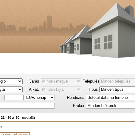
Járás
Település
Alkat.
Típus
-
Rendezés
Bróker
k
21 - 30
a
30
megtalált
t