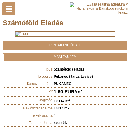
Szántóföld Eladás
KONTAKTNÉ ÚDAJE
MÁM ZÁUJEM
Típus
Szántóföld / eladás
Település
Pukanec (Járás Levice)
Kataszter terület
PUKANEC
2
1,60 EUR/m
Ár
Nagyság
2
10 114 m
Telek öszterjedelme
10114 m2
Telkek száma
4
Tulajdon forma
személyi