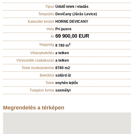
Típus
Üdülő telek / eladás
Település
Devičany (Járás Levice)
Kataszter terület
HORNE DEVICANY
Hely
Pri jazere
69 900,00 EUR
Ár
Nagyság
2
8 780 m
Villanybekötés
a telken
Vízvezeték csatlakozás
a telken
Telek öszterjedelme
8780 m2
Bekötőút
szilárd út
Telek
enyhén lejtős
Tulajdon forma
személyi
Megrendelés a térképen